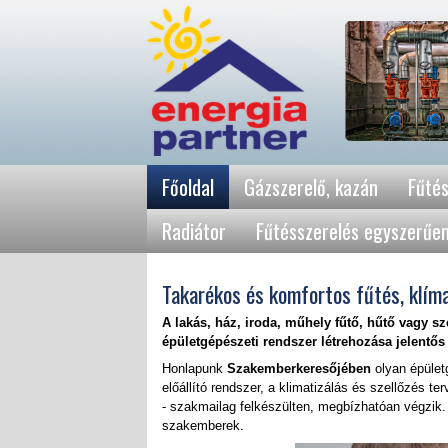
Főoldal
Gázszerelő, kazán
Fűtés
Radiátor
Fűtésszerelés egyszerűe
Takarékos és komfortos fűtés, klím
A lakás, ház, iroda, műhely fűtő, hűtő vagy s
épületgépészeti rendszer
létrehozása jelentős
Honlapunk
Szakemberkeresőjében
olyan épület
előállító rendszer, a klimatizálás és szellőzés t
- szakmailag felkészülten, megbízhatóan végzik.
szakemberek.