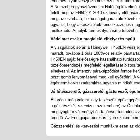
érdemes olyan vészjelző beszerzését is fontolór
A Nemzeti Fogyasztóvédelmi Hatóság közelmúltb
felelt meg az EN50291:2010 szabvány előírásaina
meg az elvárható, biztonságot garantáló követel
ugyanis, hogy a készülékek rendelkezzenek magya
mellőzhető. Amelyik termék ilyen ismertetővel n
Védelmet csak a megfelelő elhelyezés nyújt
A vizsgálatok során a Honeywell H450EN vészjel
maradt, továbbá 1 órás 100%-os relatív páratar
H450EN saját felelősségre használható fürdőszob
tüzelőberendezés megfelelő légellátását biztosítan
elhelyezni. Az intenzív páraképződést fontos ker
teszt gomb lenyomásával meg kell győződni. A vé
égéstermék-visszaáramlása ugyanis mindkét eset
Jó fűtésszerelő, gázszerelő, gáztervező, épül
És végül még valami: egy felkészült épületgépés
a gázkészülék szervizes szakembere) az Ön lak
megnyugtató véleményt és tanácsot tud adni azza
teendő. Az Energiapartnerek is ilyen szakember
Gázszerelési és -tervezési munkákra ezen az olda