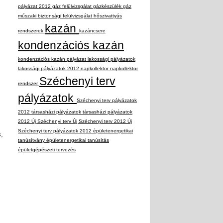
pályázat 2012
gáz felülvizsgálat
gázkészülék
gáz
műszaki biztonsági felülvizsgálat
hőszivattyús
kazán
rendszerek
kazáncsere
kondenzációs kazán
kondenzációs kazán pályázat
lakossági pályázatok
lakossági pályázatok 2012
napkollektor
napkollektor
Széchenyi terv
rendszer
pályázatok
Széchenyi terv pályázatok
2012
társasházi pályázatok
társasházi pályázatok
2012
Új Széchenyi terv
Új Széchenyi terv 2012
Új
Széchenyi terv pályázatok 2012
épületenergetikai
,
tanúsítvány
épületenergetikai tanúsítás
épületgépészeti tervezés