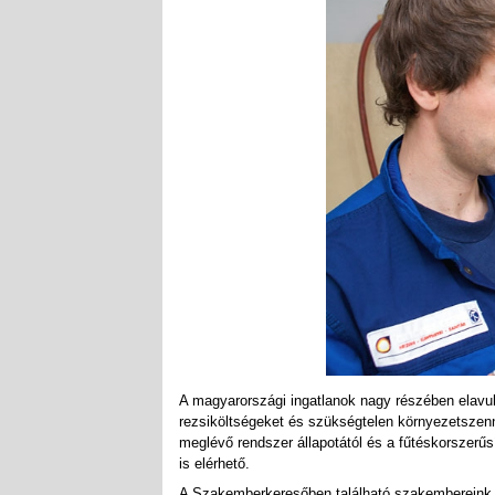
A magyarországi ingatlanok nagy részében elavu
rezsiköltségeket és szükségtelen környezetszenn
meglévő rendszer állapotától és a fűtéskorszerű
is elérhető.
A Szakemberkeresőben található szakembereink f