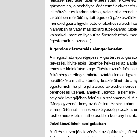
rendszer kiépítése, üzemeltetés során elkövetett
gázszerelés, a szabályos égéstermék-elvezetés 
ellenőrzése és karbantartása, valamint a rendelt
lakótérben működő nyitott égésterű gázkészüléke
monoxid gázra figyelmeztető jelzőkészülékek ha
hiányában fa vagy más szilárd tüzelőanyag tüze
valamivel, mert az ilyen tüzelőberendezések ma
égéstermék is szagos.)
A gondos gázszerelés elengedhetetlen
A megbízható épületgépész – gáztervező, gázszer
tervezés, kivitelezés, üzembe helyezés az alapja
rendszer kialakítása vagy fűtéskorszerűsítés al
A kémény esetleges hibáira szintén fontos figyel
beköltözése miatt a kémény beszűkülhet, de a ny
égéstermék, ha pl. a jól záródó ablakokon keres
berendezés üzemel, amelyik „legyőzi” a kémény 
helyiség levegőjében feldúsul a szénmonoxid. A 
(Megjegyzendő, hogy az égéstermék visszaáramlá
is megtörténhet. Ennek veszélyessége csak azér
füsthőmérséklete miatt erősebb a kémény huzata
Jelzőkészülékek szolgálatban
A fűtés szezonjának végével az építkezés, fűtés