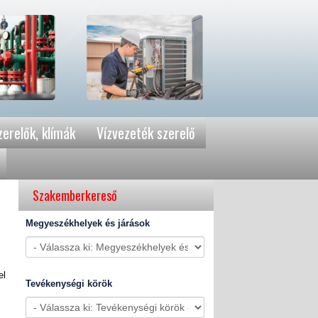
erelők, klímák
Vízvezeték szerelő
Szakemberkereső
Megyeszékhelyek és járások
el
Tevékenységi körök