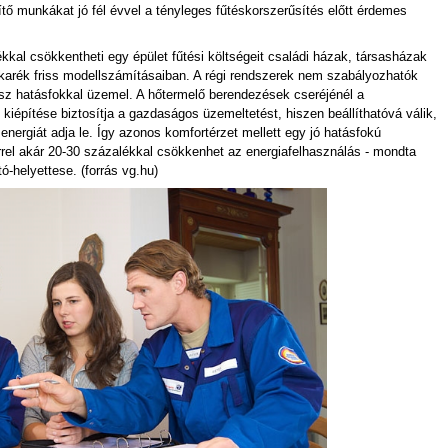
ítő munkákat jó fél évvel a tényleges fűtéskorszerűsítés előtt érdemes
kkal csökkentheti egy épület fűtési költségeit családi házak, társasházak
karék friss modellszámításaiban. A régi rendszerek nem szabályozhatók
ssz hatásfokkal üzemel. A hőtermelő berendezések cseréjénél a
kiépítése biztosítja a gazdaságos üzemeltetést, hiszen beállíthatóvá válik,
ergiát adja le. Így azonos komfortérzet mellett egy jó hatásfokú
rrel akár 20-30 százalékkal csökkenhet az energiafelhasználás - mondta
-helyettese. (forrás vg.hu)