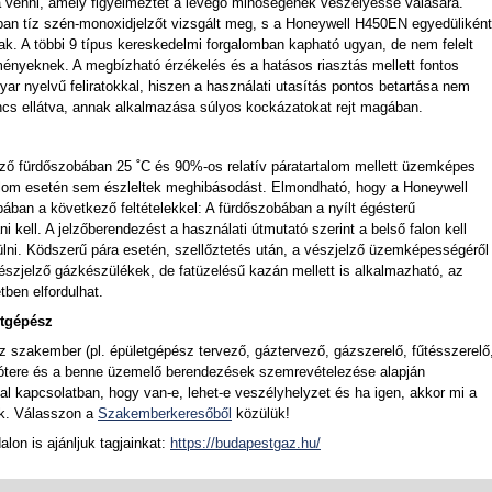
a venni, amely figyelmeztet a levegő minőségének veszélyessé válására.
an tíz szén-monoxidjelzőt vizsgált meg, s a Honeywell H450EN egyedüliként
k. A többi 9 típus kereskedelmi forgalomban kapható ugyan, de nem felelt
ményeknek. A megbízható érzékelés és a hatásos riasztás mellett fontos
r nyelvű feliratokkal, hiszen a használati utasítás pontos betartása nem
incs ellátva, annak alkalmazása súlyos kockázatokat rejt magában.
ző fürdőszobában 25 ˚C és 90%-os relatív páratartalom mellett üzemképes
talom esetén sem észleltek meghibásodást. Elmondható, hogy a Honeywell
ában a következő feltételekkel: A fürdőszobában a nyílt égésterű
i kell. A jelzőberendezést a használati útmutató szerint a belső falon kell
ülni. Ködszerű pára esetén, szellőztetés után, a vészjelző üzemképességéről
szjelző gázkészülékek, de fatüzelésű kazán mellett is alkalmazható, az
ben elfordulhat.
etgépész
z szakember (pl. épületgépész tervező, gáztervező, gázszerelő, fűtésszerelő
ótere és a benne üzemelő berendezések szemrevételezése alapján
l kapcsolatban, hogy van-e, lehet-e veszélyhelyzet és ha igen, akkor mi a
ek. Válasszon a
Szakemberkeresőből
közülük!
lon is ajánljuk tagjainkat:
https://budapestgaz.hu/