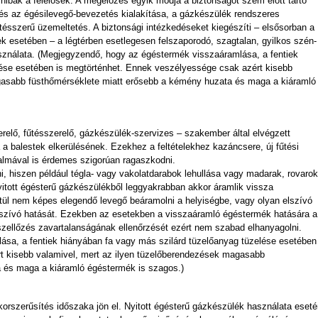
 hibák a felelősek. A megelőzés egyik módja a biztonságot szem előtt tartó
és az égésilevegő-bevezetés kialakítása, a gázkészülék rendszeres
etésszerű üzemeltetés. A biztonsági intézkedéseket kiegészíti – elsősorban a
k esetében – a légtérben esetlegesen felszaporodó, szagtalan, gyilkos szén-
sználata. (Megjegyzendő, hogy az égéstermék visszaáramlása, a fentiek
lése esetében is megtörténhet. Ennek veszélyessége csak azért kisebb
gasabb füsthőmérséklete miatt erősebb a kémény huzata és maga a kiáramló
elő, fűtésszerelő, gázkészülék-szervizes – szakember által elvégzett
 a balestek elkerülésének. Ezekhez a feltételekhez kazáncsere, új fűtési
kalmával is érdemes szigorúan ragaszkodni.
ni, hiszen például tégla- vagy vakolatdarabok lehullása vagy madarak, rovarok
itott égésterű gázkészülékből leggyakrabban akkor áramlik vissza
ztül nem képes elegendő levegő beáramolni a helyiségbe, vagy olyan elszívó
szívó hatását. Ezekben az esetekben a visszaáramló égéstermék hatására a
szellőzés zavartalanságának ellenőrzését ezért nem szabad elhanyagolni.
sa, a fentiek hiányában fa vagy más szilárd tüzelőanyag tüzelése esetében
t kisebb valamivel, mert az ilyen tüzelőberendezések magasabb
 és maga a kiáramló égéstermék is szagos.)
korszerűsítés időszaka jön el. Nyitott égésterű gázkészülék használata eset