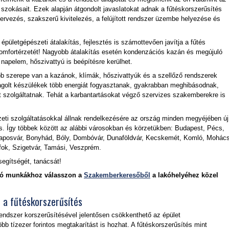
i szokásait. Ezek alapján átgondolt javaslatokat adnak a fűtéskorszerűsítés
tervezés, szakszerű kivitelezés, a felújított rendszer üzembe helyezése és
 épületgépészeti átalakítás, fejlesztés is számottevően javítja a fűtés
komfortérzetét! Nagyobb átalakítás esetén kondenzációs kazán és megújuló
 napelem, hőszivattyú is beépítésre kerülhet.
 szerepe van a kazánok, klímák, hőszivattyúk és a szellőző rendszerek
yagolt készülékek több energiát fogyasztanak, gyakrabban meghibásodnak,
 szolgáltatnak. Tehát a karbantartásokat végző szervizes szakemberekre is
ti szolgáltatásokkal állnak rendelkezésére az ország minden megyéjében új
is. Így többek között az alábbi városokban és körzetükben: Budapest, Pécs,
aposvár, Bonyhád, Bóly, Dombóvár, Dunaföldvár, Kecskemét, Komló, Mohács
ok, Szigetvár, Tamási, Veszprém.
segítségét, tanácsát!
artó munkákhoz válasszon a
Szakemberkeresőből
a lakóhelyéhez közel
 a fűtéskorszerűsítés
 rendszer korszerűsítésével jelentősen csökkenthető az épület
bb tízezer forintos megtakarítást is hozhat. A fűtéskorszerűsítés mint