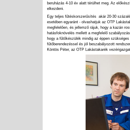
beruházás 4-10 év alatt térülhet meg. Az előkész
elkezdeni.
Egy teljes fűtéskorszerűsítés akár 20-30 százalé
esetében egyaránt - olvashatjuk az OTP Lakásta
megfelelően, és jellemző rájuk, hogy a kazán ro
hatásfoknövelés mellett a megfelelő szabályozás 
hogy a fűtőkészülék mindig az éppen szükséges en
fűtőberendezéssel és jól beszabályozott rendsze
Köntös Péter, az OTP Lakástakarék vezérigazgató