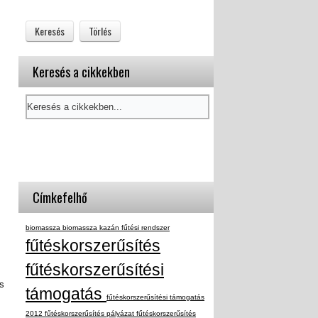
Keresés a cikkekben
Címkefelhő
biomassza
biomassza kazán
fűtési rendszer
fűtéskorszerűsítés
fűtéskorszerűsítési
s
támogatás
fűtéskorszerűsítési támogatás
2012
fűtéskorszerűsítés pályázat
fűtéskorszerűsítés