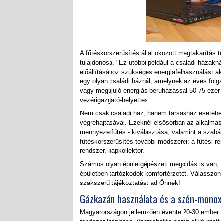
A fűtéskorszerűsítés által okozott megtakarítás t
tulajdonosa. "Ez utóbbi például a családi házakn
előállításához szükséges energiafelhasználást a
egy olyan családi háznál, amelynek az éves fölgáz
vagy megújuló energiás beruházással 50-75 ezer f
vezérigazgató-helyettes.
Nem csak családi ház, hanem társasház esetében 
végrehajtásával. Ezeknél elsősorban az alkalmas 
mennyezetfűtés - kiválasztása, valamint a szab
fűtéskorszerűsítés további módszerei: a fűtési r
rendszer, napkollektor.
Számos olyan épületgépészeti megoldás is van, a
épületben tartózkodók komfortérzetét. Válasszo
szakszerű tájékoztatást ad Önnek!
Gázkazán használata és a szén-monox
Magyarországon jellemzően évente 20-30 ember h