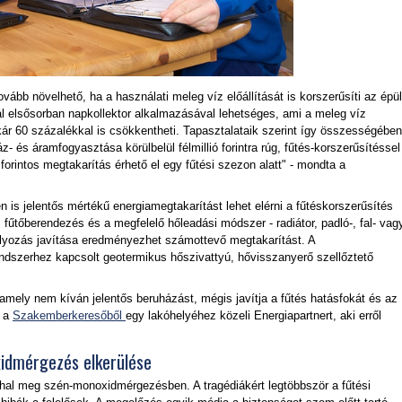
ovább növelhető, ha a használati meleg víz előállítását is korszerűsíti az épül
ál elsősorban napkollektor alkalmazásával lehetséges, ami a meleg víz
kár 60 százalékkal is csökkentheti. Tapasztalataik szerint így összességében
- és áramfogyasztása körülbelül félmillió forintra rúg, fűtés-korszerűsítéssel
orintos megtakarítás érhető el egy fűtési szezon alatt" - mondta a
is jelentős mértékű energiamegtakarítást lehet elérni a fűtéskorszerűsítés
fűtőberendezés és a megfelelő hőleadási módszer - radiátor, padló-, fal- vag
ályozás javítása eredményezhet számottevő megtakarítást. A
endszerhez kapcsolt geotermikus hőszivattyú, hővisszanyerő szellőztető
mely nem kíván jelentős beruházást, mégis javítja a fűtés hatásfokát és az
n a
Szakemberkeresőből
egy lakóhelyéhez közeli Energiapartnert, aki erről
idmérgezés elkerülése
al meg szén-monoxidmérgezésben. A tragédiákért legtöbbször a fűtési