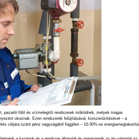
lt, pazarló fűtő és vízmelegítő rendszerek működnek, melyek magas
yezést okoznak. Ezen rendszerek felújításával, korszerűsítésével – a
sítés céljára szánt pénz nagyságától függően – 10-30%-os energiamegtakarítá
elmérik a kazánok és a rendszer állapotát és megismerik az ön valamint az