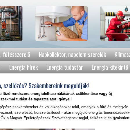
, fűtésszerelő
Napkollektor, napelem szerelők
Klímasz
n
Energia hírek
Energia tudástár
Energia kitekintő
a, szellőzés? Szakembereink megoldják!
zellőző rendszere
energiafelhasználásának csökkentése vagy új
 szakmai tudást és tapasztalatot igényel!
gépész szakembereket és vállalkozásokat talál, amelyek a fűtő és melegvíz-
ervezését, szerelését, korszerűsítését - akár megújuló energiás berendezésekk
 Ők a Magyar Épületgépészek Szövetségének tagjai, felkészült és gyakorlott