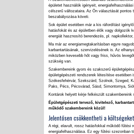
épületet használók igényeit, energiafelhasználás
célszerű változataira. Az Ön választását pontos 
beszabályozása követi.
Sok épület esetében már a kis ráfordítást igénylő
hatásfokát és az épületben élők vagy dolgozók 
energiát hasznosító berendezés, pl. napkollektor,
Ma már az energiamegtakarításban egyre nagyobb
karbantartásának, szervizelésének is. Az elhan
miközben kevesebb hőt vagy friss, hűvös levegőt
szükség van.
Szakembereink gyors és szakszerű épületgépésze
épületgépészeti rendszerek létesítése esetében 
Székesfehérvár, Szekszárd, Szolnok, Szeged, K
Paks, Pécs, Pécsvárad, Sásd, Simontornya, Sióf
Kontárok helyett kérje felkészült szakembereink 
Épületgépészeti tervező, kivitelező, karbant
működő szakembereink közül!
Jelentősen csökkentheti a költségeket
A régi, elavult, rossz hatásfokkal működő fűtési
energiafelhasználása. Ez egy fűtési szezonban tö