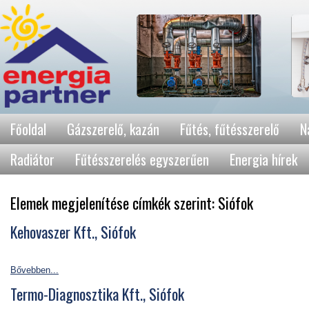
Főoldal
Gázszerelő, kazán
Fűtés, fűtésszerelő
N
Radiátor
Fűtésszerelés egyszerűen
Energia hírek
Elemek megjelenítése címkék szerint: Siófok
Kehovaszer Kft., Siófok
Bővebben...
Termo-Diagnosztika Kft., Siófok