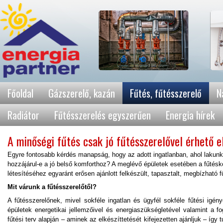
Főoldal
Gázszerelő, kazán
Fűtés, fűtésszerelő
N
Radiátor
Fűtésszerelés egyszerűen
Energia hírek
A minőségi fűtés csak jó fűtésszerelővel érhető e
Egyre fontosabb kérdés manapság, hogy az adott ingatlanban, ahol lakunk
hozzájárul-e a jó belső komforthoz? A meglévő épületek esetében a fűtésko
létesítéséhez egyaránt erősen ajánlott felkészült, tapasztalt, megbízható
Mit várunk a fűtésszerelőtől?
A fűtésszerelőnek, mivel sokféle ingatlan és ügyfél sokféle fűtési igény
épületek energetikai jellemzőivel és energiaszükségletével valamint a fo
fűtési terv alapján – aminek az elkészíttetését kifejezetten ajánljuk – így t