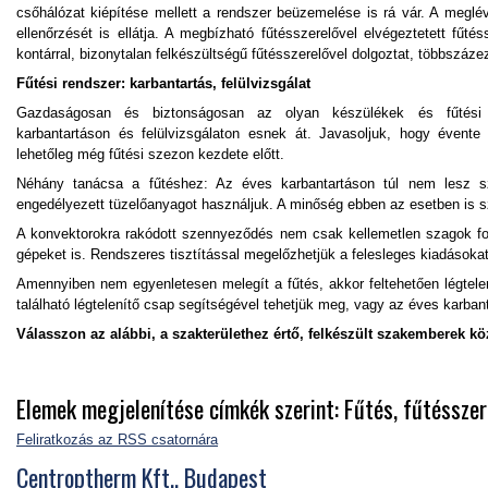
csőhálózat kiépítése mellett a rendszer beüzemelése is rá vár. A meglévő
ellenőrzését is ellátja. A megbízható fűtésszerelővel elvégeztetett fűt
kontárral, bizonytalan felkészültségű fűtésszerelővel dolgoztat, többszázez
Fűtési rendszer: karbantartás, felülvizsgálat
Gazdaságosan és biztonságosan az olyan készülékek és fűtési r
karbantartáson és felülvizsgálaton esnek át. Javasoljuk, hogy évente
lehetőleg még fűtési szezon kezdete előtt.
Néhány tanácsa a fűtéshez: Az éves karbantartáson túl nem lesz 
engedélyezett tüzelőanyagot használjuk. A minőség ebben az esetben is s
A konvektorokra rakódott szennyeződés nem csak kellemetlen szagok forrá
gépeket is. Rendszeres tisztítással megelőzhetjük a felesleges kiadásokat
Amennyiben nem egyenletesen melegít a fűtés, akkor feltehetően légtelení
található légtelenítő csap segítségével tehetjük meg, vagy az éves karbant
Válasszon az alábbi, a szakterülethez értő, felkészült szakemberek kö
Elemek megjelenítése címkék szerint: Fűtés, fűtésszer
Feliratkozás az RSS csatornára
Centroptherm Kft., Budapest